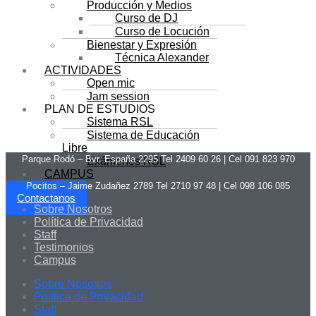
Producción y Medios
Curso de DJ
Curso de Locución
Bienestar y Expresión
Técnica Alexander
ACTIVIDADES
Open mic
Jam session
PLAN DE ESTUDIOS
Sistema RSL
Sistema de Educación
Libre
Parque Rodó – Bvr. España 2295 Tel 2409 60 26 | Cel 091 823 970
Exámenes RSL
CAMPUS
Pocitos – Jaime Zudañez 2789 Tel 2710 97 48
|
Cel 098 106 085
Contactanos
Sobre Nosotros
Política de Privacidad
Staff
Testimonios
Campus
Sobre Nosotros
Política de Privacidad
Staff