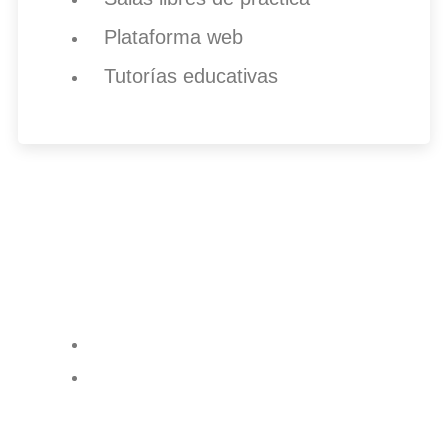
Plataforma web
Tutorías educativas
¿Tenés alguna pregunta?
No dude en comunicarse con nosotros
para obtener más información.
099 498 482
info@escuelahit.com.uy