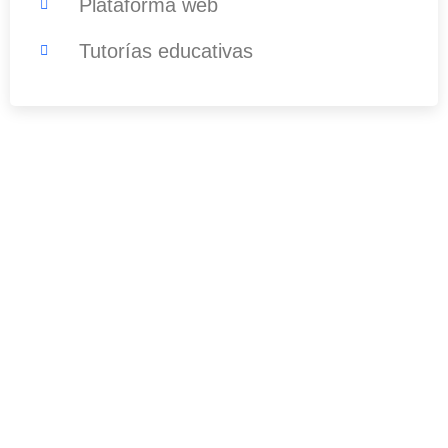
Plataforma web
Tutorías educativas
¿Tenés alguna pregunta?
No dude en comunicarse con nosotros
para obtener más información.
099 498 482
info@escuelahit.com.uy