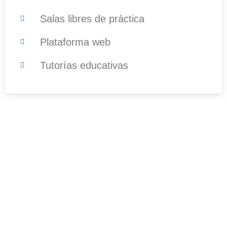
Salas libres de práctica
Plataforma web
Tutorías educativas
¿Tenés alguna pregunta?
No dude en comunicarse con nosotros
para obtener más información.
099 498 482