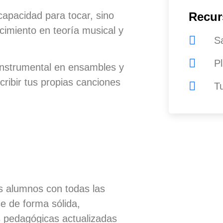
capacidad para tocar, sino
Recur
cimiento en teoría musical y
Sa
P
 instrumental en ensambles y
ribir tus propias canciones
T
¿Tené
No dud
los alumnos con todas las
nosotro
e de forma sólida,
informa
 pedagógicas actualizadas