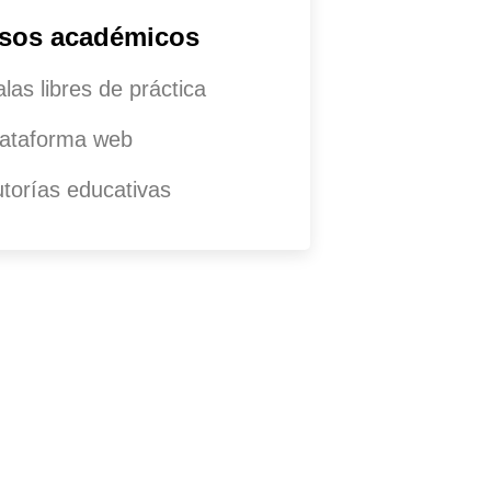
sos académicos
las libres de práctica
lataforma web
utorías educativas
s alguna pregunta?
e en comunicarse con
s para obtener más
ción.