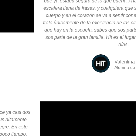
que ya estaba segura de lo que quería. A l
escalera llena de frases, y cualquiera que 
cuerpo y en el corazón se va a sentir con
trata únicamente de la excelencia de las c
que hay en la escuela, sabes que sos parte
sos parte de la gran familia. Hit es el luga
días.
Valentin
Alumna de 
ce ya casi dos
sus altamente
egre. En este
 poco tiempo,