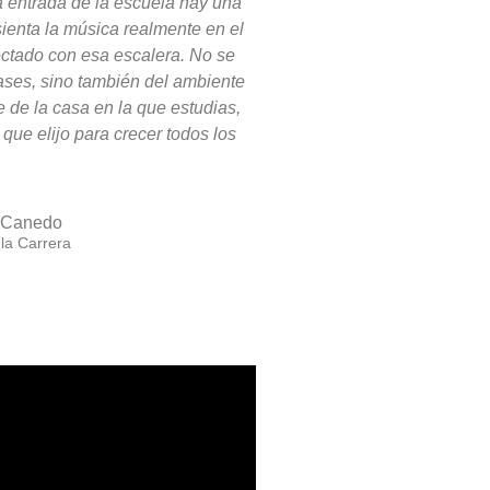
a entrada de la escuela hay una
sienta la música realmente en el
ectado con esa escalera. No se
lases, sino también del ambiente
 de la casa en la que estudias,
r que elijo para crecer todos los
a Canedo
la Carrera