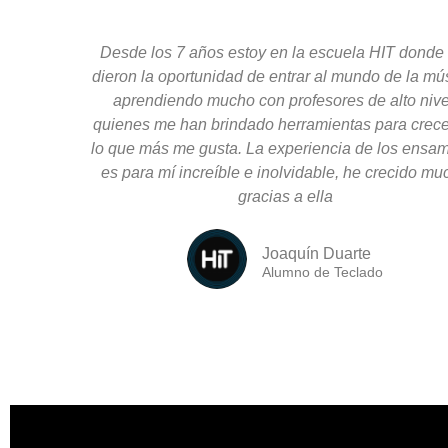
Desde los 7 años estoy en la escuela HIT donde
dieron la oportunidad de entrar al mundo de la mú
aprendiendo mucho con profesores de alto nive
quienes me han brindado herramientas para crece
lo que más me gusta. La experiencia de los ensa
es para mí increíble e inolvidable, he crecido mu
gracias a ella
Joaquín Duarte
Alumno de Teclado