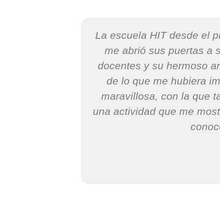
r acá, que ya
La escuela HIT desde el p
scalera llena
me abrió sus puertas a s
po y en el
docentes y su hermoso am
camente de la
de lo que me hubiera i
scuela, sabes
maravillosa, con la que 
lia. Hit es el
una actividad que me mostr
conoc