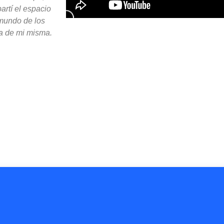
rtí el espacio
mundo de los
ta de mi misma.