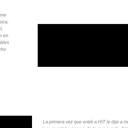
 me
sica,
l,
r en
mbles
cho
La primera vez que entré a HIT le dije a m