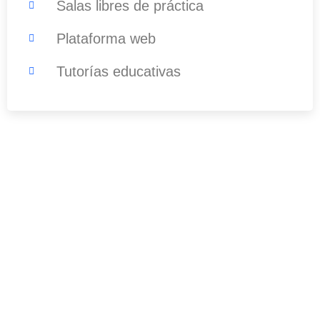
Salas libres de práctica
Plataforma web
Tutorías educativas
¿Tenés alguna pregunta?
No dude en comunicarse con nosotros
para obtener más información.
099 498 482
info@escuelahit.com.uy