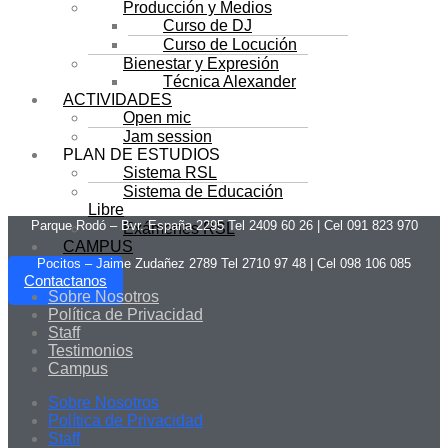
Producción y Medios
Curso de DJ
Curso de Locución
Bienestar y Expresión
Técnica Alexander
ACTIVIDADES
Open mic
Jam session
PLAN DE ESTUDIOS
Sistema RSL
Sistema de Educación
Libre
Parque Rodó – Bvr. España 2295 Tel 2409 60 26 | Cel 091 823 970
Exámenes RSL
CAMPUS
Pocitos – Jaime Zudañez 2789 Tel 2710 97 48
|
Cel 098 106 085
Contactanos
Sobre Nosotros
Política de Privacidad
Staff
Testimonios
Campus
Sobre Nosotros
Política de Privacidad
Staff