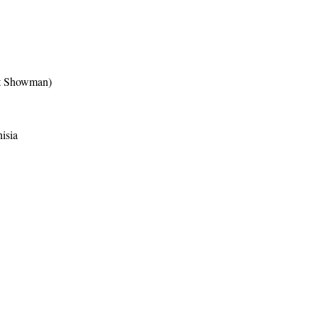
est Showman)
isia