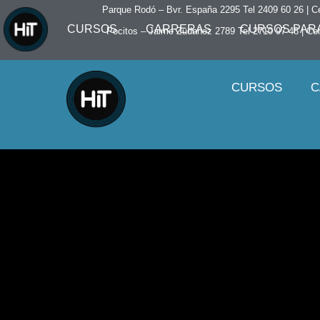
Parque Rodó – Bvr. España 2295 Tel 2409 60 26 | C
CURSOS
CARRERAS
CURSOS PARA
Pocitos – Jaime Zudañez 2789 Tel 2710 97 48
|
Cel
CURSOS
C