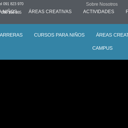
Sobre Nosotros
el 091 823 970
 NIÑOS
ÁREAS CREATIVAS
ACTIVIDADES
 098 106 085
ARRERAS
CURSOS PARA NIÑOS
ÁREAS CREA
CAMPUS