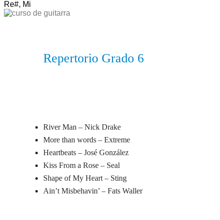
Re#, Mi
Repertorio Grado 6
River Man –
Nick Drake
More than words –
Extreme
Heartbeats –
José González
Kiss From a Rose –
Seal
Shape of My Heart –
Sting
Ain’t Misbehavin’ –
Fats Waller