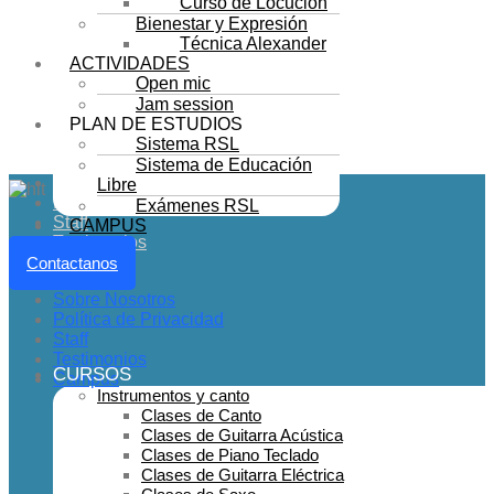
Curso de Locución
Bienestar y Expresión
Técnica Alexander
ACTIVIDADES
Open mic
Jam session
PLAN DE ESTUDIOS
Sistema RSL
Sistema de Educación
Sobre Nosotros
Libre
Política de Privacidad
Exámenes RSL
Staff
CAMPUS
Testimonios
Campus
Contactanos
Sobre Nosotros
Política de Privacidad
Staff
Testimonios
CURSOS
Campus
Instrumentos y canto
Clases de Canto
Clases de Guitarra Acústica
Clases de Piano Teclado
Clases de Guitarra Eléctrica