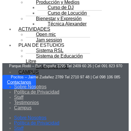
Producción y Medios
Curso de DJ
Curso de Locución
Bienestar y Expresión
Técnica Alexander
ACTIVIDADES
Open mic
Jam session
PLAN DE ESTUDIOS
Sistema RSL
Sistema de Educación
Libre
Parque Rodó – Bvr. España 2295 Tel 2409 60 26 | Cel 091 823 970
Exámenes RSL
CAMPUS
Pocitos – Jaime Zudañez 2789 Tel 2710 97 48
|
Cel 098 106 085
Contactanos
Sobre Nosotros
Política de Privacidad
Staff
Testimonios
Campus
Sobre Nosotros
Política de Privacidad
Staff