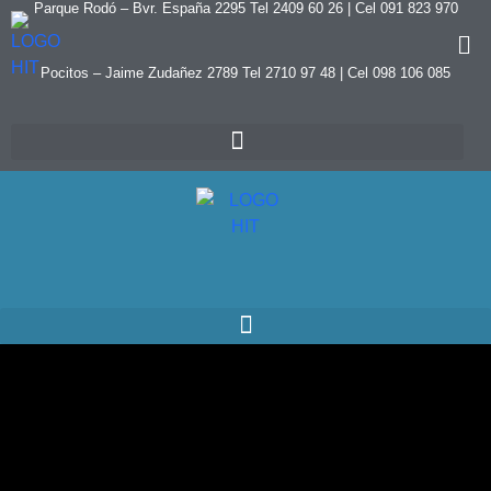
Parque Rodó – Bvr. España 2295 Tel 2409 60 26 | Cel 091 823 970
Pocitos – Jaime Zudañez 2789 Tel 2710 97 48
|
Cel 098 106 085