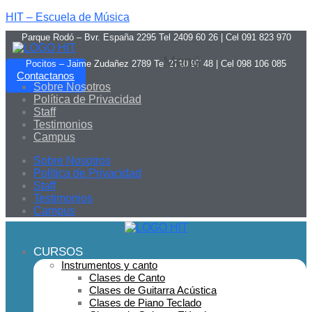
HIT – Escuela de Música
Parque Rodó – Bvr. España 2295 Tel 2409 60 26 | Cel 091 823 970
Menú
Pocitos – Jaime Zudañez 2789 Tel 2710 97 48
|
Cel 098 106 085
Contactanos
Sobre Nosotros
Política de Privacidad
Staff
Testimonios
Campus
Sobre Nosotros
Política de Privacidad
Staff
Testimonios
Campus
CURSOS
Instrumentos y canto
Clases de Canto
Clases de Guitarra Acústica
Clases de Piano Teclado