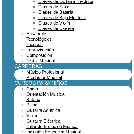
Clases de Guitarra Eléctrica
Clases de Saxo
Clases de Batería
Clases de Bajo Eléctrico
Clases de Violín
Clases de Ukelele
Ensamble
Tecnológicos
Teóricos
Improvisación
Composición
Teatro Musical
CARRERAS
Músico Profesional
Productor Musical
CURSOS PARA NIÑOS
Canto
Orientación Musical
Batería
Piano
Guitarra Acústica
Violín
Guitarra Eléctrica
Taller de Iniciación Musical
Inclusión Educativa Musical