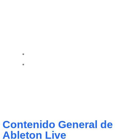
¿Tenés alguna pregunta?
No dude en comunicarse con nosotros
para obtener más información.
099 498 482
info@escuelahit.com.uy
Contenido General de
Ableton Live