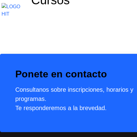
Cursos
CURSOS
CARRERAS
CURSOS PARA
Ponete en contacto
Consultanos sobre inscripciones, horarios y
programas.
Te responderemos a la brevedad.