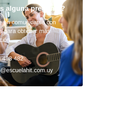
s alguna pregunta?
e en comunicarse con
s para obtener más
ción.
 498 482
o@escuelahit.com.uy