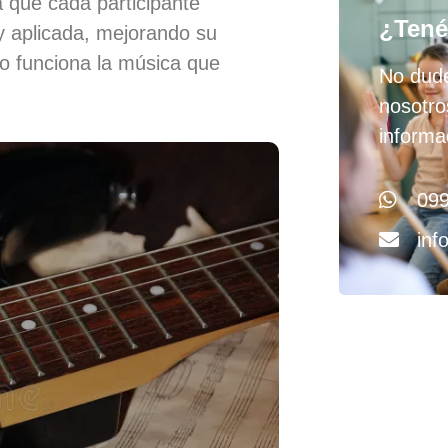
a que cada participante
¿Tené
y aplicada, mejorando su
o funciona la música que
No dud
nosotro
informa
099
inf