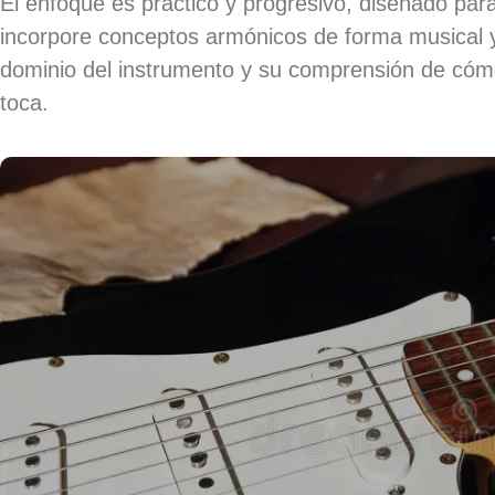
El enfoque es práctico y progresivo, diseñado par
incorpore conceptos armónicos de forma musical 
dominio del instrumento y su comprensión de cóm
toca.