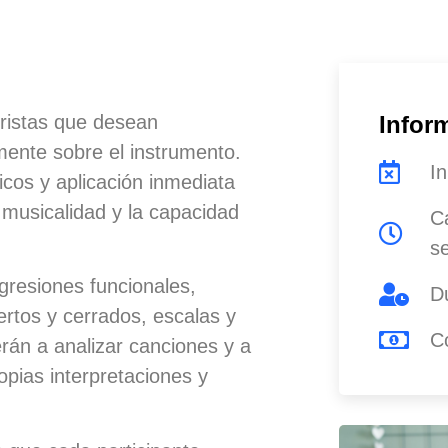
rristas que desean
Infor
ente sobre el instrumento.
In
icos y aplicación inmediata
 musicalidad y la capacidad
C
s
ogresiones funcionales,
D
ertos y cerrados, escalas y
C
án a analizar canciones y a
opias interpretaciones y