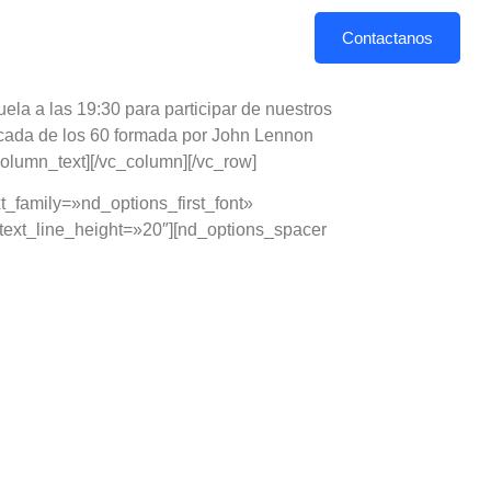
PLAN DE ESTUDIOS
CAMPUS
Contactanos
la a las 19:30 para participar de nuestros
écada de los 60 formada por John Lennon
_column_text][/vc_column][/vc_row]
_family=»nd_options_first_font»
text_line_height=»20″][nd_options_spacer