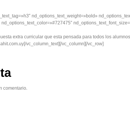
_text_tag=»h3″ nd_options_text_weight=»bold» nd_options_text
 nd_options_text_color=»#727475″ nd_options_text_font_size=
esta extra curricular que esta pensada para todos los alumnos 
hit.com.uy[/vc_column_text][/vc_column][/vc_row]
ta
n comentario.