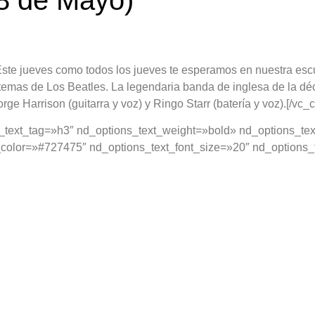
8 de Mayo)
 NIÑOS
ÁREAS CREATIVAS
ACTIVIDADES
te jueves como todos los jueves te esperamos en nuestra escue
 temas de
Los Beatles
. La legendaria banda de inglesa de la d
orge Harrison (guitarra y voz) y Ringo Starr (batería y voz).[/vc
_text_tag=»h3″ nd_options_text_weight=»bold» nd_options_text
color=»#727475″ nd_options_text_font_size=»20″ nd_options_