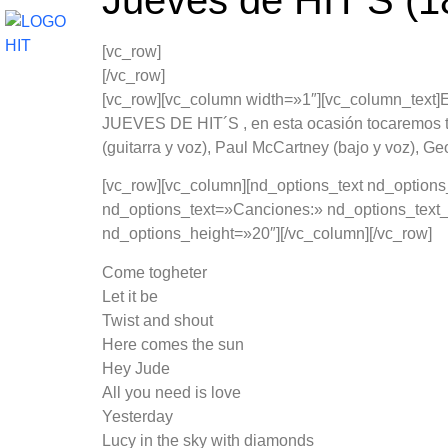
Jueves de HIT’S (1
CURSOS
CARRERAS
CURSOS PARA
[vc_row]
[/vc_row]
[vc_row][vc_column width=»1″][vc_column_text]Es
JUEVES DE HIT´S
, en esta ocasión tocaremos
(guitarra y voz), Paul McCartney (bajo y voz), Ge
[vc_row][vc_column][nd_options_text nd_options
nd_options_text=»Canciones:» nd_options_text_
nd_options_height=»20″][/vc_column][/vc_row]
Come togheter
Let it be
Twist and shout
Here comes the sun
Hey Jude
All you need is love
Yesterday
Lucy in the sky with diamonds