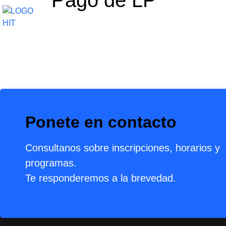
Pago de LP
CURSOS
CARRERAS
CURSOS PARA
Ponete en contacto
Consultanos sobre inscripciones, horarios y
programas.
Te responderemos a la brevedad.