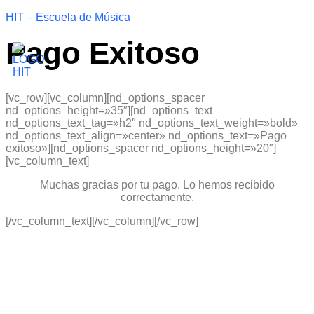
HIT – Escuela de Música
Pago Exitoso
[vc_row][vc_column][nd_options_spacer
nd_options_height=»35″][nd_options_text
nd_options_text_tag=»h2″ nd_options_text_weight=»bold»
nd_options_text_align=»center» nd_options_text=»Pago
exitoso»][nd_options_spacer nd_options_height=»20″]
[vc_column_text]
Muchas gracias por tu pago. Lo hemos recibido
correctamente.
[/vc_column_text][/vc_column][/vc_row]