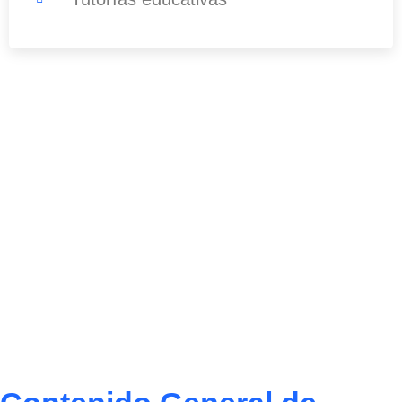
¿Tenés alguna pregunta?
No dude en comunicarse con nosotros
para obtener más información.
099 498 482
info@escuelahit.com.uy