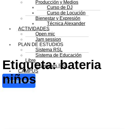
Producción y Medios
Curso de DJ
Curso de Locución
Bienestar y Expresión
Técnica Alexander
ACTIVIDADES
Open mic
Jam session
PLAN DE ESTUDIOS
Sistema RSL
Sistema de Educación
Etiqueta:
bateria
Libre
Exámenes RSL
CAMPUS
niños
Contactanos