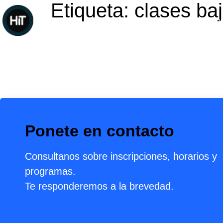
Etiqueta:
clases ba
CURSOS
CARRERAS
CURSOS PARA
Ponete en contacto
Consultanos sobre inscripciones, horarios y
programas.
Te responderemos a la brevedad.