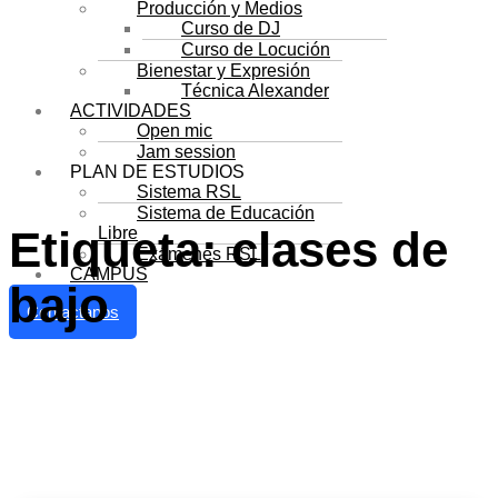
Producción y Medios
Curso de DJ
Curso de Locución
Bienestar y Expresión
Técnica Alexander
ACTIVIDADES
Open mic
Jam session
PLAN DE ESTUDIOS
Sistema RSL
Sistema de Educación
Etiqueta:
clases de
Libre
Exámenes RSL
CAMPUS
bajo
Contactanos