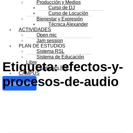
Producción y Medios
Curso de DJ
Curso de Locución
Bienestar y Expresión
Técnica Alexander
ACTIVIDADES
Open mic
Jam session
PLAN DE ESTUDIOS
Sistema RSL
Sistema de Educación
Etiqueta:
efectos-y-
Libre
Exámenes RSL
CAMPUS
procesos-de-audio
Contactanos