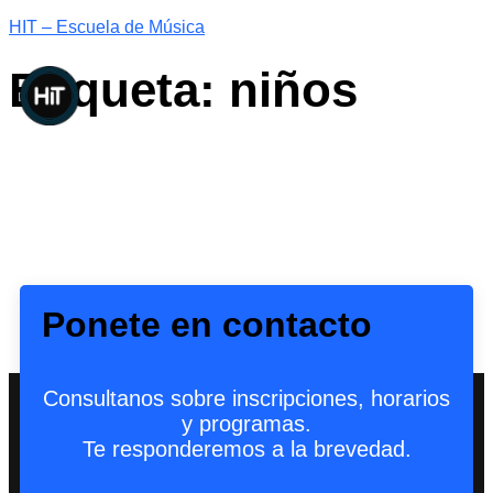
HIT – Escuela de Música
Etiqueta:
niños
Ponete en contacto
Consultanos sobre inscripciones, horarios
y programas.
Te responderemos a la brevedad.