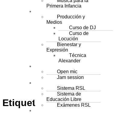
Música para la
Primera Infancia
ÁREAS CREATIVAS
Producción y
Medios
Curso de DJ
Curso de
Locución
Bienestar y
Expresión
Técnica
Alexander
ACTIVIDADES
Open mic
Jam session
PLAN DE ESTUDIOS
Sistema RSL
Sistema de
Educación Libre
Etiqueta:
tim
Exámenes RSL
CAMPUS