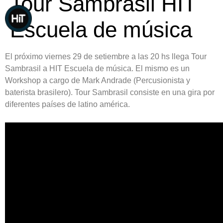
Tour Sambrasil HIT
Escuela de música
El próximo viernes 29 de setiembre a las 20 hs llega
Tour
Sambrasil
a
HIT
Escuela de música. El mismo es un
Workshop a cargo de Mark Andrade (Percusionista y
baterista brasilero). Tour Sambrasil consiste en una gira por
diferentes países de latino américa.