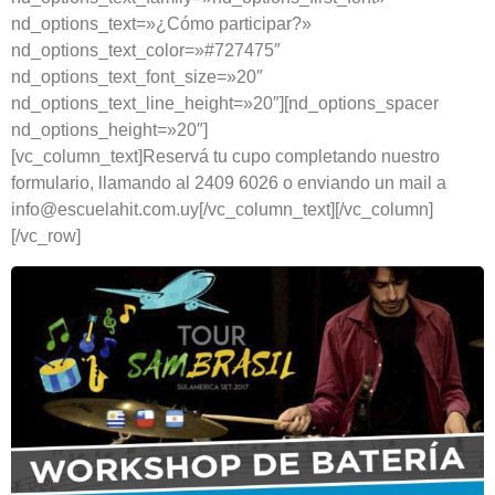
nd_options_text=»¿Cómo participar?»
nd_options_text_color=»#727475″
nd_options_text_font_size=»20″
nd_options_text_line_height=»20″][nd_options_spacer
nd_options_height=»20″]
[vc_column_text]Reservá tu cupo completando nuestro
formulario, llamando al 2409 6026 o enviando un mail a
info@escuelahit.com.uy[/vc_column_text][/vc_column]
[/vc_row]