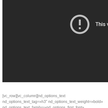
[vc_row][vc_column][nd_options_text
nd_options_text_tag=»h3″ nd_options_text_weight=»bold»
nd_options_text_family=»nd_options_first_font»